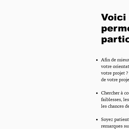
Voici
perme
parti
Afin de mieux 
votre orienta
votre projet 
de votre pro
Chercher à co
faiblesses, le
les chances de
Soyez patient
remarques sur