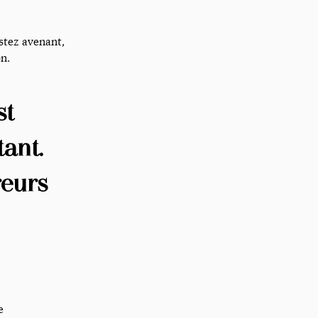
stez avenant,
n.
st
ant.
reurs
e