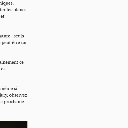
hiques,
ter les blancs
 et
ature : seuls
e peut être un
tainement ce
tes
, même si
jury, observez
 la prochaine