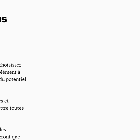
us
 choisissez
pplément à
du potentiel
es et
ettre toutes
les
eront que