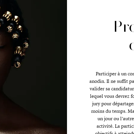
Pr
Participer à un co
anodin. Il ne suffit p
valider sa candidatur
lequel vous devrez f
jury pour départage
moins du temps. Mai
un jour ou l’autr
activité. La parti
objectifs à attein