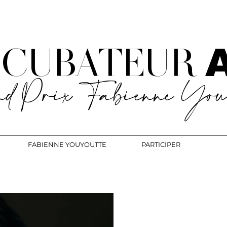
INCUBATEUR
d Prix Fabienne Youy
FABIENNE YOUYOUTTE
PARTICIPER