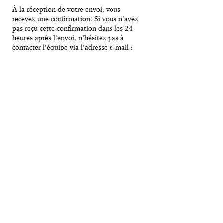
À la réception de votre envoi, vous
recevez une confirmation. Si vous n’avez
pas reçu cette confirmation dans les 24
heures après l’envoi, n’hésitez pas à
contacter l’équipe via l’adresse e-mail :
hello@lincubateurexperience.com
.
L'INCUBATEUR
ACT
Grand Prix Fabienne Youyoutte
SUIVEZ LE RYTHME
INSCRIVEZ-VOUS À NOTRE NEWSLETTER
S'INSCRIRE