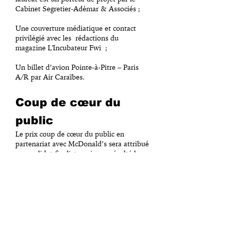
Cabinet Segretier-Adémar & Associés ;
Une couverture médiatique et contact
privilégié avec les
rédactions du
magazine L'Incubateur Fwi
;
Un billet d’avion Pointe-à-Pitre – Paris
A/R par Air Caraïbes.
Coup de cœur du
public
Le prix coup de cœur du public en
partenariat avec McDonald’s sera attribué
au candidat-finaliste qui aura récolté le
plus de mentions « j’aime » à la suite
d’un vote en ligne. Ce dernier bénéficiera
d’une dotation financière de 1 000 € •
McDonald’s.
P
rix Région